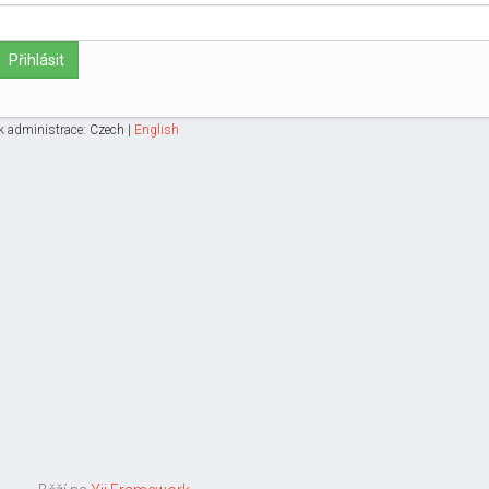
Přihlásit
k administrace:
Czech
|
English