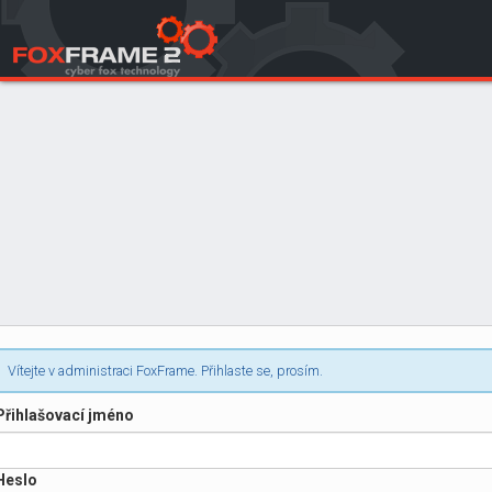
Login
Vítejte v administraci FoxFrame. Přihlaste se, prosím.
Přihlašovací jméno
Heslo